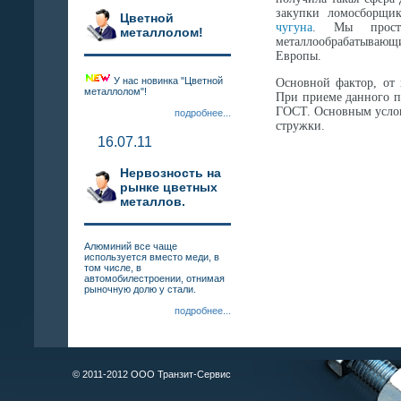
закупки ломосборщик
Цветной
чугуна
. Мы просто
металлолом!
металлообрабатывающ
Европы.
У нас новинка "Цветной
Основной фактор, от 
металлолом"!
При приеме данного п
ГОСТ. Основным услови
подробнее...
стружки.
16.07.11
Нервозность на
рынке цветных
металлов.
Алюминий все чаще
используется вместо меди, в
том числе, в
автомобилестроении, отнимая
рыночную долю у стали.
подробнее...
© 2011-2012 ООО Транзит-Сервис